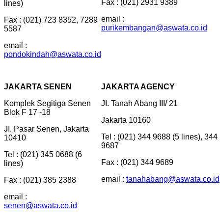
Fax : (021) 2931 9389
lines)
email :
Fax : (021) 723 8352, 7289
purikembangan@aswata.co.id
5587
email :
pondokindah@aswata.co.id
JAKARTA SENEN
JAKARTA AGENCY
Komplek Segitiga Senen
JI. Tanah Abang III/ 21
Blok F 17 -18
Jakarta 10160
JI. Pasar Senen, Jakarta
Tel : (021) 344 9688 (5 lines), 344
10410
9687
Tel : (021) 345 0688 (6
Fax : (021) 344 9689
lines)
email :
tanahabang@aswata.co.id
Fax : (021) 385 2388
email :
senen@aswata.co.id