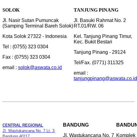
SOLOK
TANJUNG PINANG
Jl. Nasir Sutan Pumuncak
Jl. Basuki Rahmat No. 2
(Samping Terminal Bareh Solok)
RT.01/RW. 06
Kota Solok 27322 - Indonesia
Kel. Tanjung Pinang Timur,
Kec. Bukit Bestari
Tel : (0755) 323 0304
Tanjung Pinang - 29124
Fax : (0755) 323 0304
Tel/Fax. (0771) 311325
email :
solok@aswata.co.id
email :
tanjungpinang@aswata.co.id
BANDUNG
BANDUN
CENTRAL REGIONAL
JI. Wastukancana No. 7 Lt. 3,
JI. Wastukancana No. 7
Komplek
Bandung 40117