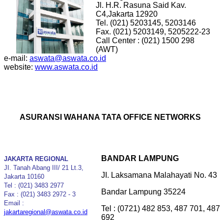
Jl. H.R. Rasuna Said Kav.
C4,Jakarta 12920
Tel. (021) 5203145, 5203146
Fax. (021) 5203149, 5205222-23
Call Center : (021) 1500 298
(AWT)
e-mail:
aswata@aswata.co.id
website:
www.aswata.co.id
ASURANSI WAHANA TATA OFFICE NETWORKS
BANDAR LAMPUNG
JAKARTA REGIONAL
JI. Tanah Abang III/ 21 Lt.3,
JI. Laksamana Malahayati No. 43
Jakarta 10160
Tel : (021) 3483 2977
Bandar Lampung 35224
Fax : (021) 3483 2972 - 3
Email :
Tel : (0721) 482 853, 487 701, 487
jakartaregional@aswata.co.id
692