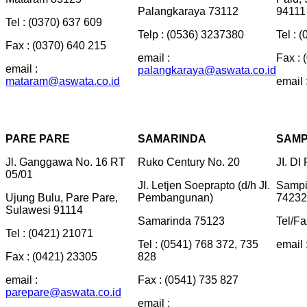
Palangkaraya 73112
94111
Tel : (0370) 637 609
Telp : (0536) 3237380
Tel : 
Fax : (0370) 640 215
email :
Fax : 
email :
palangkaraya@aswata.co.id
mataram@aswata.co.id
email 
PARE PARE
SAMARINDA
SAMP
Jl. Ganggawa No. 16 RT
Ruko Century No. 20
JI. DI
05/01
JI. Letjen Soeprapto (d/h Jl.
Sampi
Ujung Bulu, Pare Pare,
Pembangunan)
74232
Sulawesi 91114
Samarinda 75123
Tel/Fa
Tel : (0421) 21071
Tel : (0541) 768 372, 735
email 
Fax : (0421) 23305
828
email :
Fax : (0541) 735 827
parepare@aswata.co.id
email :