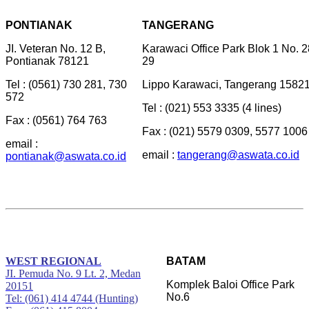
PONTIANAK
TANGERANG
JI. Veteran No. 12 B,
Karawaci Office Park Blok 1 No. 2
Pontianak 78121
29
Tel : (0561) 730 281, 730
Lippo Karawaci, Tangerang 1582
572
Tel : (021) 553 3335 (4 lines)
Fax : (0561) 764 763
Fax : (021) 5579 0309, 5577 1006
email :
email :
tangerang@aswata.co.id
pontianak@aswata.co.id
WEST REGIONAL
BATAM
JI. Pemuda No. 9 Lt. 2, Medan
Komplek Baloi Office Park
20151
No.6
Tel: (061) 414 4744 (Hunting)