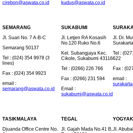
cirebon@aswata.co.id
kudus@aswata.co.id
SEMARANG
SUKABUMI
SURAK
JI. Suari No. 7 A-B-C
Jl. Letjen RA Kosasih
JI. Dr. M
No.120 Ruko No.6
Surakart
Semarang 50137
Kel. Subangjaya Kec.
Tel : (02
Tel : (024) 354 9978 (3
Cikole, Sukabumi 43116
622
lines)
Tel : (0266) 226 766
Fax : (02
Fax : (024) 354 9923
Fax : (0266) 231 594
email :
email :
surakart
semarang@aswata.co.id
Email :
sukabumi@aswata.co.id
TASIKMALAYA
TEGAL
YOGYA
Djuanda Office Centre No.
Jl. Gajah Mada No.41 B,
JI. Abuba