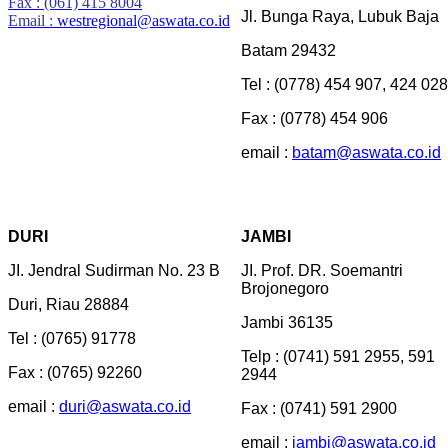
Fax : (061) 415 8004
Jl. Bunga Raya, Lubuk Baja
Email :
westregional@aswata.co.id
Batam 29432
Tel : (0778) 454 907, 424 028
Fax : (0778) 454 906
email :
batam@aswata.co.id
DURI
JAMBI
JI. Jendral Sudirman No. 23 B
JI. Prof. DR. Soemantri
Brojonegoro
Duri, Riau 28884
Jambi 36135
Tel : (0765) 91778
Telp : (0741) 591 2955, 591
Fax : (0765) 92260
2944
email :
duri@aswata.co.id
Fax : (0741) 591 2900
email :
jambi@aswata.co.id