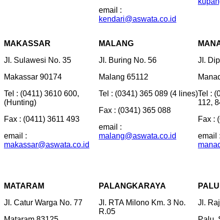
kupan
email :
kendari@aswata.co.id
MAKASSAR
MALANG
MAN
JI. Sulawesi No. 35
JI. Buring No. 56
JI. Di
Makassar 90174
Malang 65112
Manad
Tel : (0411) 3610 600,
Tel : (0341) 365 089 (4 lines)
Tel : 
(Hunting)
112, 
Fax : (0341) 365 088
Fax : (0411) 3611 493
Fax : 
email :
email :
malang@aswata.co.id
email 
makassar@aswata.co.id
manad
MATARAM
PALANGKARAYA
PALU
JI. Catur Warga No. 77
Jl. RTA Milono Km. 3 No.
Jl. Ra
R.05
Mataram 83125
Palu,