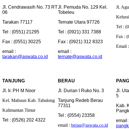
Jl. Cendrawasih No. 73 RT
Jl. Pemuda No. 129 Kel.
Jl. Ag
06
Tobeleu
Kelur
Tarakan 77117
Ternate Utara 97726
Tel : 
Tel : (0551) 21295
Tel : (0921) 331 7388
Fax : 
Fax : (0551) 30225
Fax : (0921) 312 8323
Email 
email :
email :
tarakan@aswata.co.id
ternate@aswata.co.id
TANJUNG
BERAU
PANG
Jl. Ir. PH M Noor
Jl. Durian I Ruko No. 3
Jl. Ut
5
Kel. Mabuun Kab. Tabalong
Tanjung Redeb Berau
77311
Kab. K
Kalimantan Timur
Pangk
Tel : (0554) 23358
Tel : (0526) 202 4322
email 
email :
berau@aswata.co.id
pangk