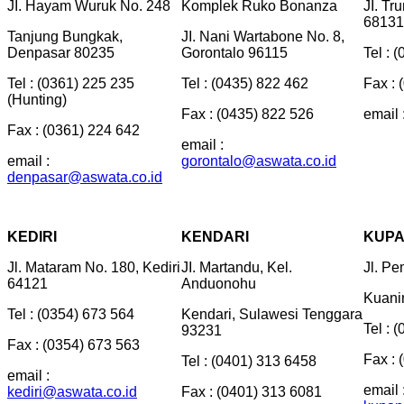
JI. Hayam Wuruk No. 248
Komplek Ruko Bonanza
JI. Tr
68131
Tanjung Bungkak,
JI. Nani Wartabone No. 8,
Denpasar 80235
Gorontalo 96115
Tel : 
Tel : (0361) 225 235
Tel : (0435) 822 462
Fax : 
(Hunting)
Fax : (0435) 822 526
email 
Fax : (0361) 224 642
email :
email :
gorontalo@aswata.co.id
denpasar@aswata.co.id
KEDIRI
KENDARI
KUP
Jl. Mataram No. 180, Kediri
JI. Martandu, Kel.
Jl. P
64121
Anduonohu
Kuani
Tel : (0354) 673 564
Kendari, Sulawesi Tenggara
Tel : 
93231
Fax : (0354) 673 563
Fax : 
Tel : (0401) 313 6458
email :
email 
kediri@aswata.co.id
Fax : (0401) 313 6081