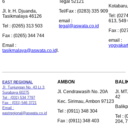
6
Tegal 52121
Kotabaru
Jl. Ir. H. Djuanda,
Tel/Fax : (0283) 335 909
Tel: (027
Tasikmalaya 46126
email :
613, 549
Tel : (0265) 313 503
tegal@aswata.co.id
Fax : (02
Fax : (0265) 344 744
email :
Email :
yogyakar
tasikmalaya@aswata.co.id
l.
AMBON
BALI
EAST REGIONAL
JI. Tunjungan No. 43 Lt.3,
JI. Cendrawasih No. 20A
JI. M
Surabaya 60275
42
Tel : (031) 534 7797
Kec. Sirimau, Ambon 97123
Fax : (031) 546 3721
Balik
Email :
Tel : (0911) 348 304
eastregional@aswata.co.id
Tel : 
Fax : (0911) 348 403
204, 