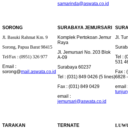
samarinda@aswata.co.id
SORONG
SURABAYA JEMURSARI
SURA
Jl. Basuki Rahmat Km. 9
Komplek Pertokoan Jemur
JI. Tu
Raya
Sorong, Papua Barat 98415
Surab
JI. Jemursari No. 203 Blok
Tel/Fax : (0951) 326 977
Tel : 
A-09
531 4
Email :
Surabaya 60237
sorong@
mail.aswata.co.id
Fax : 
Tel : (031) 849 0426 (5 lines)
6828 
Fax : (031) 849 0429
email 
tunju
email :
jemursari@aswata.co.id
TARAKAN
TERNATE
LUW