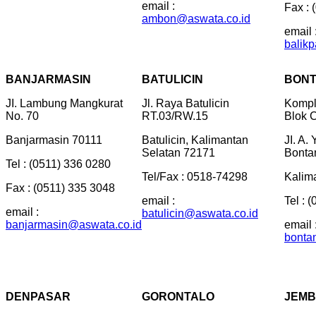
email :
Fax : 
ambon@aswata.co.id
email 
balik
BANJARMASIN
BATULICIN
BON
JI. Lambung Mangkurat
Jl. Raya Batulicin
Kompl
No. 70
RT.03/RW.15
Blok C
Banjarmasin 70111
Batulicin, Kalimantan
JI. A.
Selatan 72171
Bonta
Tel : (0511) 336 0280
Tel/Fax : 0518-74298
Kalim
Fax : (0511) 335 3048
email :
Tel : 
email :
batulicin@aswata.co.id
banjarmasin@aswata.co.id
email 
bonta
DENPASAR
GORONTALO
JEM