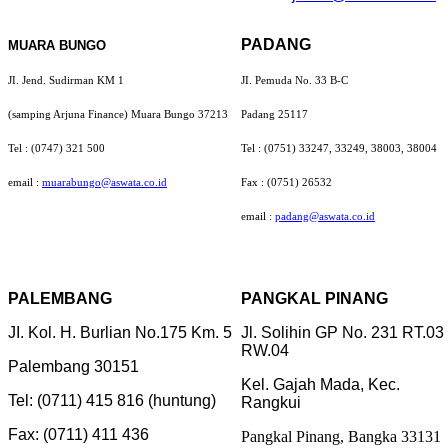
PADANG
MUARA BUNGO
JI. Jend. Sudirman KM 1
JI. Pemuda No. 33 B-C
(samping Arjuna Finance) Muara Bungo 37213
Padang 25117
Tel : (0747) 321 500
Tel : (0751) 33247, 33249, 38003, 38004
email :
muarabungo@aswata.co.id
Fax : (0751) 26532
email :
padang@aswata.co.id
PALEMBANG
PANGKAL PINANG
JI. Kol. H. Burlian No.175 Km. 5
Jl. Solihin GP No. 231 RT.03
RW.04
Palembang 30151
Kel. Gajah Mada, Kec.
Tel: (0711) 415 816 (huntung)
Rangkui
Fax: (0711) 411 436
Pangkal Pinang, Bangka 33131