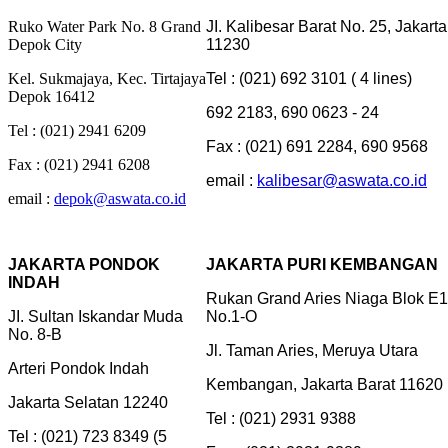
Ruko Water Park No. 8 Grand
JI. Kalibesar Barat No. 25, Jakarta
Depok City
11230
Kel. Sukmajaya, Kec. Tirtajaya
Tel : (021) 692 3101 ( 4 lines)
Depok 16412
692 2183, 690 0623 - 24
Tel : (021) 2941 6209
Fax : (021) 691 2284, 690 9568
Fax : (021) 2941 6208
email :
kalibesar@aswata.co.id
email :
depok@aswata.co.id
JAKARTA PONDOK
JAKARTA PURI KEMBANGAN
INDAH
Rukan Grand Aries Niaga Blok E1
JI. Sultan Iskandar Muda
No.1-O
No. 8-B
Jl. Taman Aries, Meruya Utara
Arteri Pondok Indah
Kembangan, Jakarta Barat 11620
Jakarta Selatan 12240
Tel : (021) 2931 9388
Tel : (021) 723 8349 (5