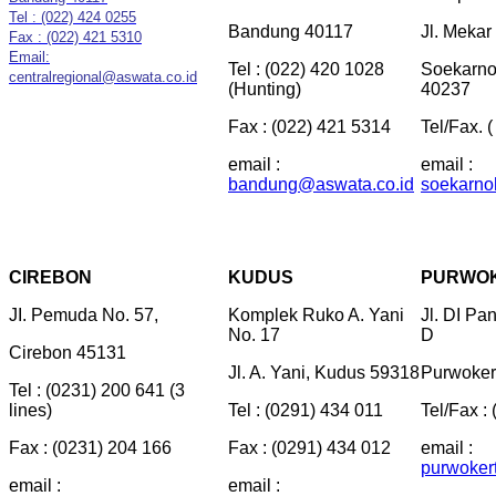
Tel : (022) 424 0255
Bandung 40117
Jl. Mekar
Fax : (022) 421 5310
Email:
Tel : (022) 420 1028
Soekarno
centralregional@aswata.co.id
(Hunting)
40237
Fax : (022) 421 5314
Tel/Fax. 
email :
email :
bandung@aswata.co.id
soekarno
CIREBON
KUDUS
PURWO
JI. Pemuda No. 57,
Komplek Ruko A. Yani
Jl. DI Pa
No. 17
D
Cirebon 45131
Jl. A. Yani, Kudus 59318
Purwoker
Tel : (0231) 200 641 (3
lines)
Tel : (0291) 434 011
Tel/Fax :
Fax : (0231) 204 166
Fax : (0291) 434 012
email :
purwoker
email :
email :