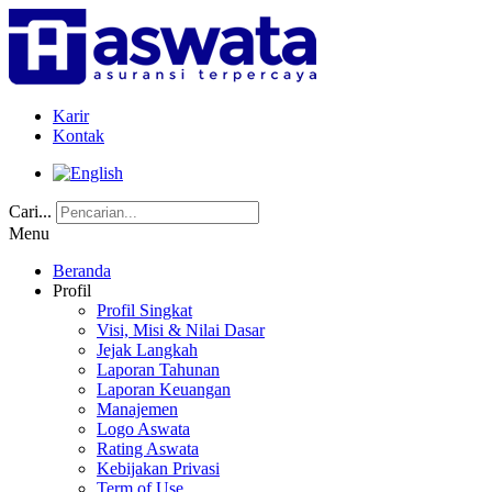
Karir
Kontak
Cari...
Menu
Beranda
Profil
Profil Singkat
Visi, Misi & Nilai Dasar
Jejak Langkah
Laporan Tahunan
Laporan Keuangan
Manajemen
Logo Aswata
Rating Aswata
Kebijakan Privasi
Term of Use