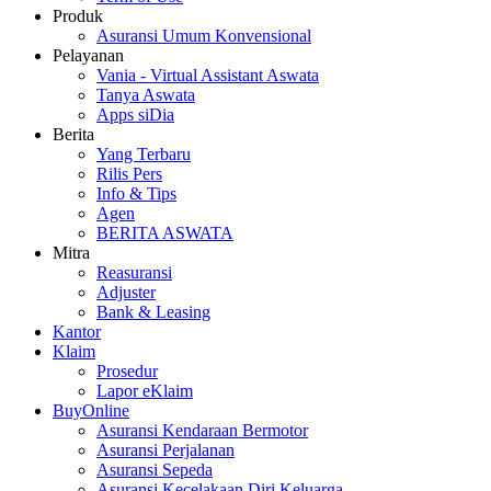
Produk
Asuransi Umum Konvensional
Pelayanan
Vania - Virtual Assistant Aswata
Tanya Aswata
Apps siDia
Berita
Yang Terbaru
Rilis Pers
Info & Tips
Agen
BERITA ASWATA
Mitra
Reasuransi
Adjuster
Bank & Leasing
Kantor
Klaim
Prosedur
Lapor eKlaim
BuyOnline
Asuransi Kendaraan Bermotor
Asuransi Perjalanan
Asuransi Sepeda
Asuransi Kecelakaan Diri Keluarga