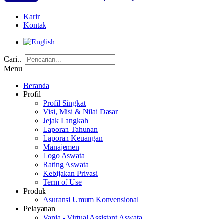
Karir
Kontak
Cari...
Menu
Beranda
Profil
Profil Singkat
Visi, Misi & Nilai Dasar
Jejak Langkah
Laporan Tahunan
Laporan Keuangan
Manajemen
Logo Aswata
Rating Aswata
Kebijakan Privasi
Term of Use
Produk
Asuransi Umum Konvensional
Pelayanan
Vania - Virtual Assistant Aswata