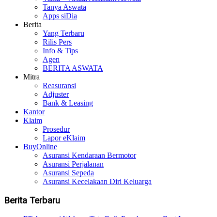
Tanya Aswata
Apps siDia
Berita
Yang Terbaru
Rilis Pers
Info & Tips
Agen
BERITA ASWATA
Mitra
Reasuransi
Adjuster
Bank & Leasing
Kantor
Klaim
Prosedur
Lapor eKlaim
BuyOnline
Asuransi Kendaraan Bermotor
Asuransi Perjalanan
Asuransi Sepeda
Asuransi Kecelakaan Diri Keluarga
Berita Terbaru