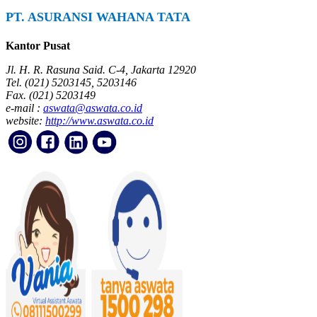
PT. ASURANSI WAHANA TATA
Kantor Pusat
Jl. H. R. Rasuna Said. C-4, Jakarta 12920
Tel. (021) 5203145, 5203146
Fax. (021) 5203149
e-mail :
aswata@aswata.co.id
website:
http://www.aswata.co.id