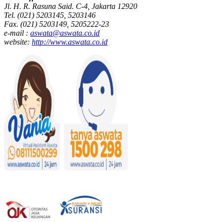
Jl. H. R. Rasuna Said. C-4, Jakarta 12920
Tel. (021) 5203145, 5203146
Fax. (021) 5203149, 5205222-23
e-mail :
aswata@aswata.co.id
website:
http://www.aswata.co.id