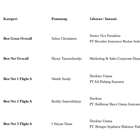
Kategori
Pemenang
Jabatan / Instansi
Senior Vice President
Best Gross Overall
Subur Christianto
PT Howden Insurance Broker Indo
Best Net Overall
Djony Tanumihardjo
Marketing & Sales Corporate Dep
Direktur Utama
Best Net 1 Flight A
Wasith Suady
PT AA Pialang Asuransi
Direktur
Best Net 2 Flight A
Ruddy Sastrodidjojo
PT. Kalibesar Raya Utama Insuran
Direktur Utama
Best Net 3 Flight A
I Wayan Nasta
PT. Bringin Sejahtera Makmur Pia