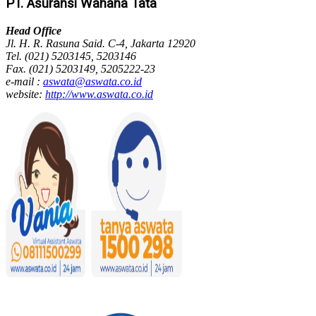
PT. Asuransi Wahana Tata
Head Office
Jl. H. R. Rasuna Said. C-4, Jakarta 12920
Tel. (021) 5203145, 5203146
Fax. (021) 5203149, 5205222-23
e-mail :
aswata@aswata.co.id
website:
http://www.aswata.co.id