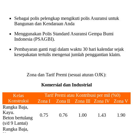
Sebagai polis pelengkap mengikuti polis Asuransi untuk
Bangunan dan Kendaraan Anda
Menggunakan Polis Standard Asuransi Gempa Bumi
Indonesia (PSAGBI).
Pembayaran ganti rugi dalam waktu 30 hari kalendar sejak
kesepakatan tertulis mengenai jumlah penggantian klaim.
Zona dan Tarif Premi (sesuai aturan OJK):
Komersial dan Industrial
Tarif Premi atau Kontribusi per mil (%0)
Kelas
Konstruksi
Zona I
Zona II
Zona III
Zona IV
Zona V
Rangka Baja,
Kayu.
0.75
0.76
1.00
1.43
1.90
Beton bertulang
(s/d 9 Lantai)
Rangka Baja,