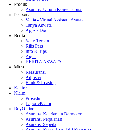
Produk
Asuransi Umum Konvensional
Pelayanan
Vania - Virtual Assistant Aswata
Tanya Aswata
Apps siDia
Berita
Yang Terbaru
Rilis Pers
Info & Tips
Agen
BERITA ASWATA
Mitra
Reasuransi
Adjuster
Bank & Leasing
Kantor
Klaim
Prosedur
Lapor eKlaim
BuyOnline
Asuransi Kendaraan Bermotor
Asuransi Perjalanan
Asuransi Sepeda
Asuransi Kecelakaan Diri Keluarga