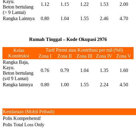
Kayu.
1.12
1.15
1.22
1.53
2.00
Beton bertulang
(> 9 Lantai)
Rangka Lainnya
0.80
1.04
1.55
2.46
4.70
Rumah Tinggal – Kode Okupasi 2976
Tarif Premi atau Kontribusi per mil (%0)
Kelas
Konstruksi
Zona I
Zona II
Zona III
Zona IV
Zona V
Rangka Baja,
Kayu.
0.76
0.79
1.04
1.35
1.60
Beton bertulang
(s/d 9 Lantai)
Rangka lainnya
0.80
1.00
1.55
2.24
4.50
Kendaraan (Mobil Pribadi)
Polis Komprehensif
Polis Total Loss Only