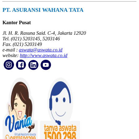
PT. ASURANSI WAHANA TATA
Kantor Pusat
Jl. H. R. Rasuna Said. C-4, Jakarta 12920
Tel. (021) 5203145, 5203146
Fax. (021) 5203149
e-mail :
aswata@aswata.co.id
website:
http://www.aswata.co.id