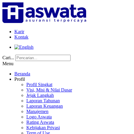
Karir
Kontak
Cari...
Menu
Beranda
Profil
Profil Singkat
Visi, Misi & Nilai Dasar
Jejak Langkah
Laporan Tahunan
Laporan Keuangan
Manajemen
Logo Aswata
Rating Aswata
Kebijakan Privasi
Term of Use