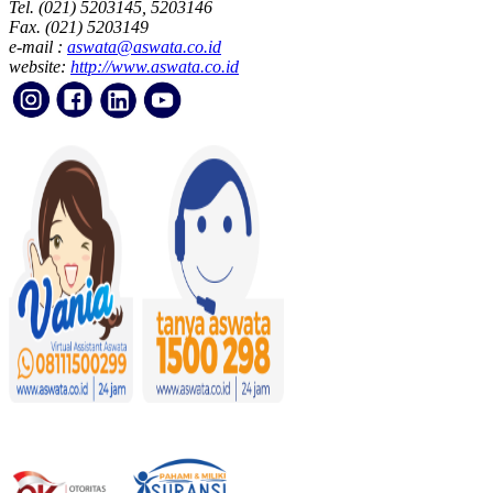
Tel. (021) 5203145, 5203146
Fax. (021) 5203149
e-mail :
aswata@aswata.co.id
website:
http://www.aswata.co.id