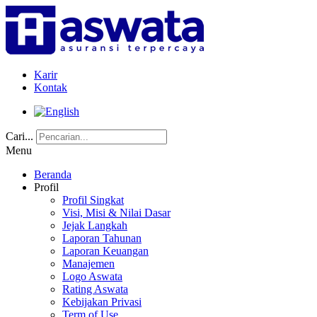
Karir
Kontak
Cari...
Menu
Beranda
Profil
Profil Singkat
Visi, Misi & Nilai Dasar
Jejak Langkah
Laporan Tahunan
Laporan Keuangan
Manajemen
Logo Aswata
Rating Aswata
Kebijakan Privasi
Term of Use