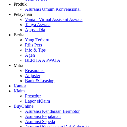
Produk
Asuransi Umum Konvensional
Pelayanan
Vania - Virtual Assistant Aswata
Tanya Aswata
Apps siDia
Berita
Yang Terbaru
Rilis Pers
Info & Tips
Agen
BERITA ASWATA
Mitra
Reasuransi
Adjuster
Bank & Leasing
Kantor
Klaim
Prosedur
Lapor eKlaim
BuyOnline
Asuransi Kendaraan Bermotor
Asuransi Perjalanan
Asuransi Sepeda
Asuransi Kecelakaan Diri Keluarga