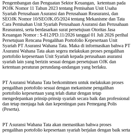
Pengembangan dan Penguatan Sektor Keuangan, ketentuan pada
POJK Nomor 11 Tahun 2023 tentang Pemisahan Unit Usaha
Syariah Perusahaan Asuransi dan Perusahaan Reasuransi, dan
SEOJK Nomor 10/SEOJK.05/2024 tentang Mekanisme dan Tata
Cara Pemisahan Unit Syariah Perusahaan Asuransi dan Perusahaan
Reasuransi, serta berdasarkan surat persetujuan Otoritas Jasa
Keuangan Nomor : S-812/PD.11/2026 tanggal 01 Juli 2026 perihal
Persetujuan Rencana Pengalihan Portofolio Kepesertaan Unit
Syariah PT Asuransi Wahana Tata. Maka di informasikan bahwa PT
Asuransi Wahana Tata akan segera melakukan proses pengalihan
portofolio kepesertaan Unit Syariah kepada perusahaan asuransi
syariah lain yang berizin sesuai dengan persetujuan OJK dan
ketentuan peraturan perundang-undangan yang berlaku.
PT Asuransi Wahana Tata berkomitmen untuk melakukan proses
pengalihan portofolio sesuai dengan mekanisme pengalihan
portofolio kepesertaan yang telah diatur dengan tetap
mengedepankan prinsip-prinsip syariah secara baik dan professional
dan tetap menjaga hak dan kepentingan para Pemegang Polis
(Peserta).
PT Asuransi Wahana Tata akan memastikan bahwa proses
pengalihan portofolio kepesertaan syariah berjalan dengan baik serta