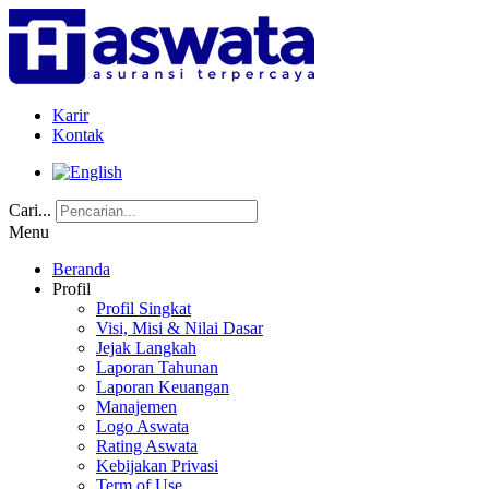
Karir
Kontak
Cari...
Menu
Beranda
Profil
Profil Singkat
Visi, Misi & Nilai Dasar
Jejak Langkah
Laporan Tahunan
Laporan Keuangan
Manajemen
Logo Aswata
Rating Aswata
Kebijakan Privasi
Term of Use