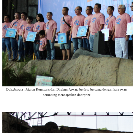
Dok.Aswata : Jajaran Komisaris dan Direktur Aswata berfoto bersama dengan karyawan
beruntung mendapatkan doorprize