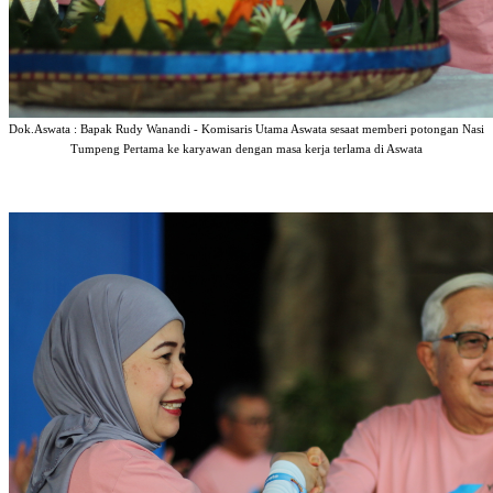
Dok.Aswata : Bapak Rudy Wanandi - Komisaris Utama Aswata sesaat memberi potongan Nasi
Tumpeng Pertama ke karyawan dengan masa kerja terlama di Aswata