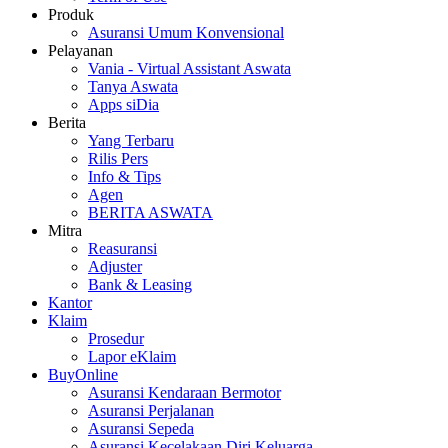
Produk
Asuransi Umum Konvensional
Pelayanan
Vania - Virtual Assistant Aswata
Tanya Aswata
Apps siDia
Berita
Yang Terbaru
Rilis Pers
Info & Tips
Agen
BERITA ASWATA
Mitra
Reasuransi
Adjuster
Bank & Leasing
Kantor
Klaim
Prosedur
Lapor eKlaim
BuyOnline
Asuransi Kendaraan Bermotor
Asuransi Perjalanan
Asuransi Sepeda
Asuransi Kecelakaan Diri Keluarga