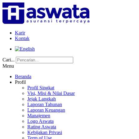
Karir
Kontak
Cari...
Menu
Beranda
Profil
Profil Singkat
Visi, Misi & Nilai Dasar
Jejak Langkah
Laporan Tahunan
Laporan Keuangan
Manajemen
Logo Aswata
Rating Aswata
Kebijakan Privasi
Term of Use